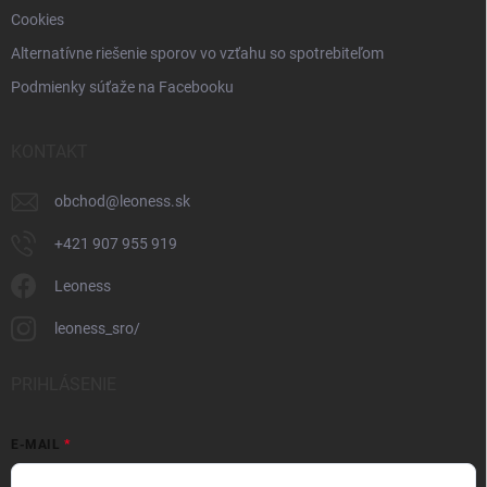
Cookies
Alternatívne riešenie sporov vo vzťahu so spotrebiteľom
Podmienky súťaže na Facebooku
KONTAKT
obchod
@
leoness.sk
+421 907 955 919
Leoness
leoness_sro/
PRIHLÁSENIE
E-MAIL