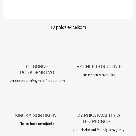
17
položiek celkom
O
v
l
á
d
a
c
ODBORNÉ
RÝCHLE DORUČENIE
i
PORADENSTVO
e
po celom slovensku
p
Vďaka dlhoročným skúsenostiam
r
v
k
y
v
ŠIROKÝ SORTIMENT
ZÁRUKA KVALITY A
ý
BEZPEČNOSTI
p
To čo inde nenájdete
i
pri udržiavaní čistoty a hygieny
s