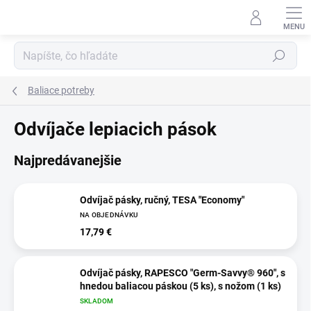
Prejsť
na
obsah
Hľadať
Baliace potreby
Odvíjače lepiacich pások
Najpredávanejšie
Odvíjač pásky, ručný, TESA "Economy"
NA OBJEDNÁVKU
17,79 €
Odvíjač pásky, RAPESCO "Germ-Savvy® 960", s
hnedou baliacou páskou (5 ks), s nožom (1 ks)
SKLADOM