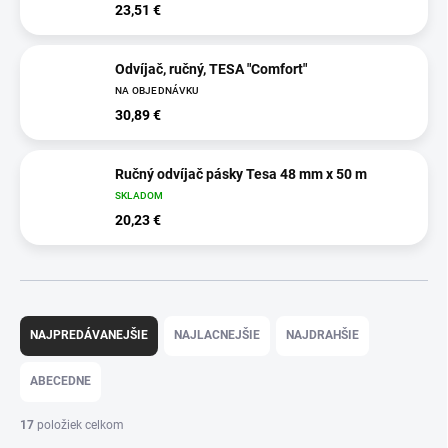
23,51 €
Odvíjač, ručný, TESA "Comfort"
NA OBJEDNÁVKU
30,89 €
Ručný odvíjač pásky Tesa 48 mm x 50 m
SKLADOM
20,23 €
R
a
NAJPREDÁVANEJŠIE
NAJLACNEJŠIE
NAJDRAHŠIE
d
e
ABECEDNE
n
i
17
položiek celkom
e