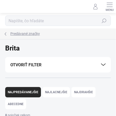
Prejsť
na
obsah
Hľadať
Predávané značky
Brita
OTVORIŤ FILTER
R
a
NAJPREDÁVANEJŠIE
NAJLACNEJŠIE
NAJDRAHŠIE
d
e
ABECEDNE
n
i
8
položiek celkom