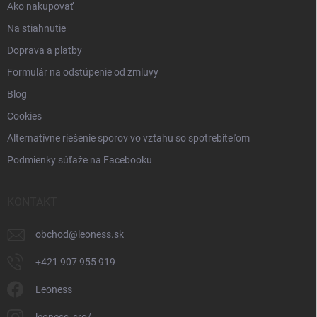
Ako nakupovať
s
u
Na stiahnutie
Doprava a platby
Formulár na odstúpenie od zmluvy
Blog
Cookies
Alternatívne riešenie sporov vo vzťahu so spotrebiteľom
Podmienky súťaže na Facebooku
KONTAKT
obchod
@
leoness.sk
+421 907 955 919
Leoness