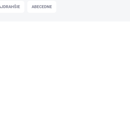
AJDRAHŠIE
ABECEDNE
KHE267
SKLADOM
Korpovit sušienky, 174 g, GYŐRI,
viaczrnné