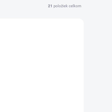
21
položiek celkom
KHE118
SKLADOM
Korpovit sušienky, 174 g, GYŐRI
2,02 €
/ bal