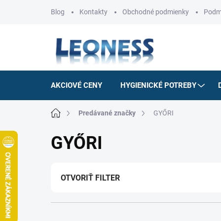
Prejsť
Blog
Kontakty
Obchodné podmienky
Podm
na
obsah
AKCIOVÉ CENY
HYGIENICKÉ POTREBY
Domov
Predávané značky
GYŐRI
GYŐRI
OTVORIŤ FILTER
R