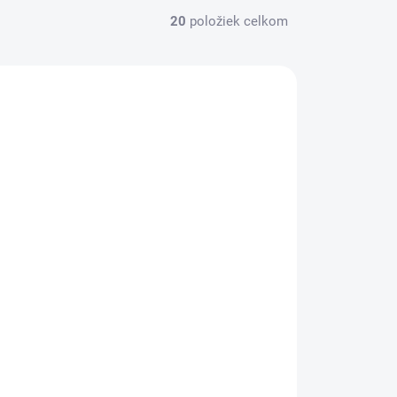
20
položiek celkom
LUSE032
NA OBJEDNÁVKU
Izolačná páska, 19 mm x 20 m,
HOME, čierna