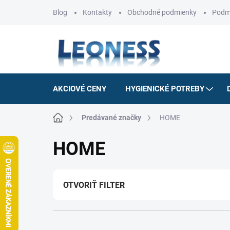
Prejsť
Blog
Kontakty
Obchodné podmienky
Podm
na
obsah
AKCIOVÉ CENY
HYGIENICKÉ POTREBY
Domov
Predávané značky
HOME
HOME
OTVORIŤ FILTER
R