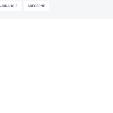
AJDRAHŠIE
ABECEDNE
LUSE015
SKLADOM
Sieťka proti hmyzu, magnetická, na
dvere, 90x210 cm, HOME, čierna