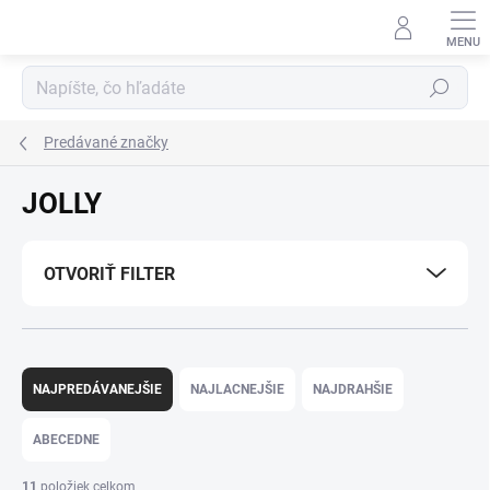
Prejsť
na
obsah
Hľadať
Predávané značky
JOLLY
OTVORIŤ FILTER
R
a
NAJPREDÁVANEJŠIE
NAJLACNEJŠIE
NAJDRAHŠIE
d
e
ABECEDNE
n
i
11
položiek celkom