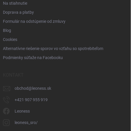
u
Na stiahnutie
Doprava a platby
Formulár na odstúpenie od zmluvy
Blog
Cookies
Alternatívne riešenie sporov vo vzťahu so spotrebiteľom
Podmienky súťaže na Facebooku
KONTAKT
obchod
@
leoness.sk
+421 907 955 919
Leoness
leoness_sro/