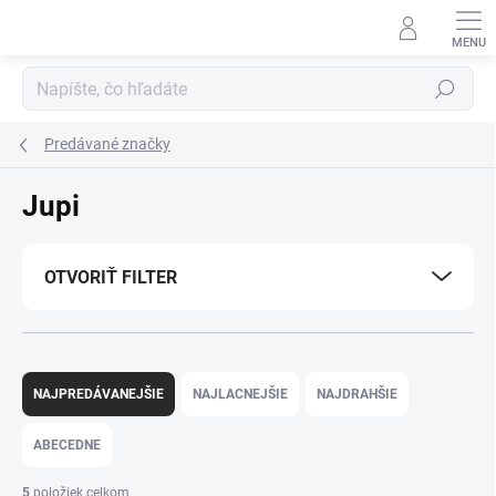
Prejsť
na
obsah
Hľadať
Predávané značky
Jupi
OTVORIŤ FILTER
R
a
NAJPREDÁVANEJŠIE
NAJLACNEJŠIE
NAJDRAHŠIE
d
e
ABECEDNE
n
i
5
položiek celkom