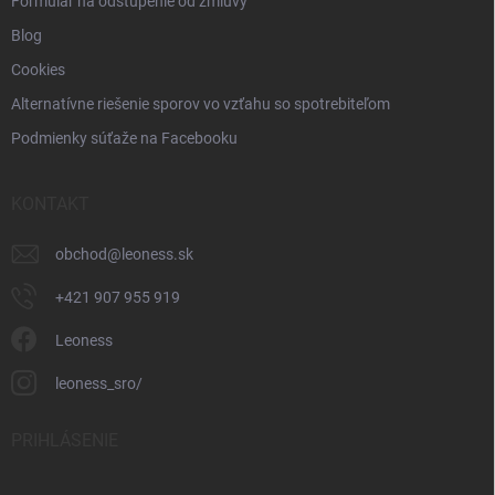
Formulár na odstúpenie od zmluvy
Blog
Cookies
Alternatívne riešenie sporov vo vzťahu so spotrebiteľom
Podmienky súťaže na Facebooku
KONTAKT
obchod
@
leoness.sk
+421 907 955 919
Leoness
leoness_sro/
PRIHLÁSENIE