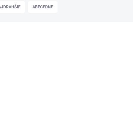
AJDRAHŠIE
ABECEDNE
RX760049
NA OBJEDNÁVKU
Olej pre skartovačky Rexel 473ml
62,99 €
/ KS