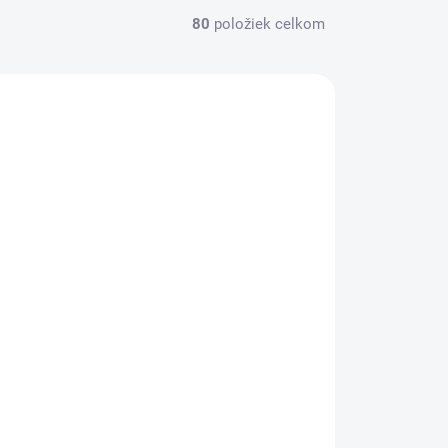
80
položiek celkom
RX765031
NA OBJEDNÁVKU
Vrecia na odpad pre Rexel Auto+
200X , objem 32 litrov