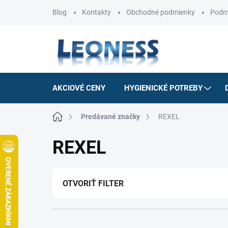
Prejsť
Blog
Kontakty
Obchodné podmienky
Podm
na
obsah
AKCIOVÉ CENY
HYGIENICKÉ POTREBY
Domov
Predávané značky
REXEL
REXEL
OTVORIŤ FILTER
R