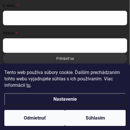
E-MAIL
HESLO
Prihlásiť sa
Nová registrácia
Zabudnuté heslo
Tento web používa súbory cookie. Ďalším prechádzaním
tohto webu vyjadrujete súhlas s ich používaním. Viac
informácií
tu
.
Nastavenie
Copyright 2026
Leoness
. Všetky práva vyhradené.
Odmietnuť
Súhlasím
Vytvoril Shoptet