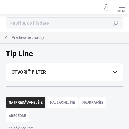
Prejsť
na
obsah
Hľadať
Predávané značky
Tip Line
OTVORIŤ FILTER
R
a
NAJPREDÁVANEJŠIE
NAJLACNEJŠIE
NAJDRAHŠIE
d
e
ABECEDNE
n
i
1
položiek celkom