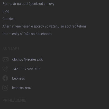
Formulár na odstúpenie od zmluvy
Blog
Cookies
Alternatívne riešenie sporov vo vzťahu so spotrebiteľom
Podmienky súťaže na Facebooku
KONTAKT
obchod
@
leoness.sk
+421 907 955 919
Leoness
leoness_sro/
PRIHLÁSENIE