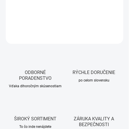
−
+
Pridať do košíka
DETAILNÉ INFORMÁCIE
OPÝTAŤ SA
STRÁŽIŤ
ODBORNÉ
RÝCHLE DORUČENIE
PORADENSTVO
po celom slovensku
Vďaka dlhoročným skúsenostiam
ŠIROKÝ SORTIMENT
ZÁRUKA KVALITY A
BEZPEČNOSTI
To čo inde nenájdete