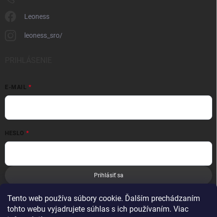
Leoness
leoness_sro/
PRIHLÁSENIE
E-MAIL
HESLO
Prihlásiť sa
Nová registrácia
Zabudnuté heslo
Tento web používa súbory cookie. Ďalším prechádzaním
tohto webu vyjadrujete súhlas s ich používaním. Viac