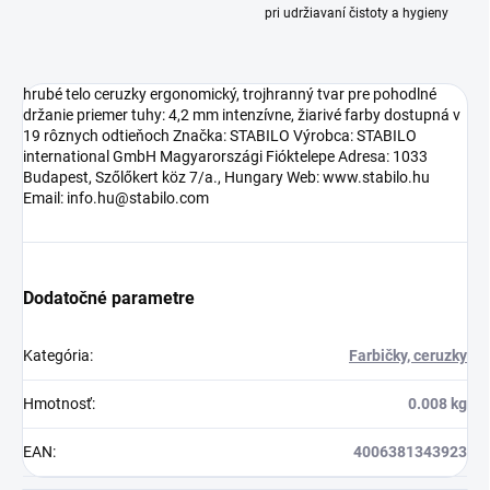
pri udržiavaní čistoty a hygieny
hrubé telo ceruzky ergonomický, trojhranný tvar pre pohodlné
držanie priemer tuhy: 4,2 mm intenzívne, žiarivé farby dostupná v
19 rôznych odtieňoch Značka: STABILO Výrobca: STABILO
international GmbH Magyarországi Fióktelepe Adresa: 1033
Budapest, Szőlőkert köz 7/a., Hungary Web: www.stabilo.hu
Email: info.hu@stabilo.com
Dodatočné parametre
Kategória
:
Farbičky, ceruzky
Hmotnosť
:
0.008 kg
EAN
:
4006381343923