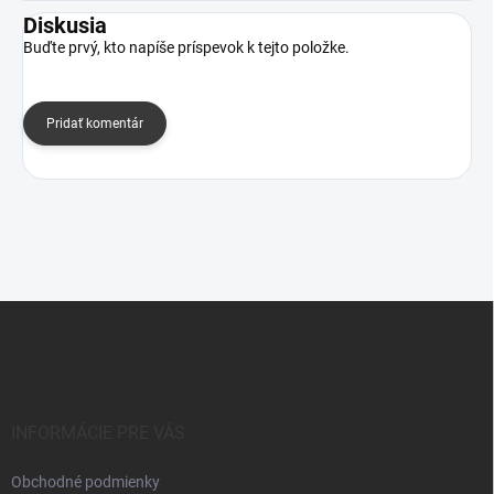
Diskusia
Buďte prvý, kto napíše príspevok k tejto položke.
Pridať komentár
Z
á
p
ä
t
i
INFORMÁCIE PRE VÁS
e
Obchodné podmienky