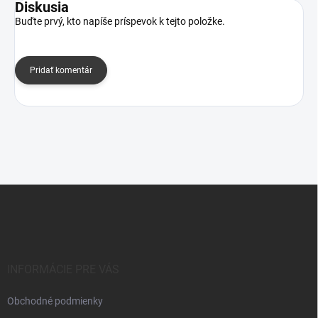
Diskusia
Buďte prvý, kto napíše príspevok k tejto položke.
Pridať komentár
Z
á
p
ä
t
i
INFORMÁCIE PRE VÁS
e
Obchodné podmienky