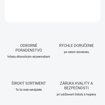
DETAILNÉ INFORMÁCIE
OPÝTAŤ SA
STRÁŽIŤ
ODBORNÉ
RÝCHLE DORUČENIE
PORADENSTVO
po celom slovensku
Vďaka dlhoročným skúsenostiam
ŠIROKÝ SORTIMENT
ZÁRUKA KVALITY A
BEZPEČNOSTI
To čo inde nenájdete
pri udržiavaní čistoty a hygieny