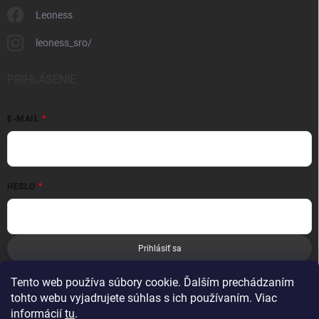
Leoness
leoness_sro/
PRIHLÁSENIE
E-MAIL
HESLO
Prihlásiť sa
Nová registrácia
Zabudnuté heslo
Tento web používa súbory cookie. Ďalším prechádzaním
tohto webu vyjadrujete súhlas s ich používaním. Viac
informácií
tu
.