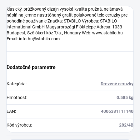
klasický, prúžkovaný dizajn vysoká kvalita pružná, nelámavá
náplň na jemno nastrtôhaný grafit polakované telo ceruzky pre
pohodlné používanie Značka: STABILO Výrobca: STABILO
international GmbH Magyarországi Fióktelepe Adresa: 1033
Budapest, Szőlőkert köz 7/a., Hungary Web: www.stabilo.hu
Email: info.hu@stabilo.com
Dodatočné parametre
Kategória
:
Drevené ceruzky
Hmotnosť
:
0.585 kg
EAN
:
4006381111140
Kód výrobcu
:
282/4B