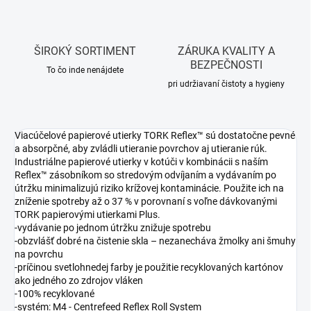
ŠIROKÝ SORTIMENT
ZÁRUKA KVALITY A
BEZPEČNOSTI
To čo inde nenájdete
pri udržiavaní čistoty a hygieny
Viacúčelové papierové utierky TORK Reflex™ sú dostatočne pevné
a absorpčné, aby zvládli utieranie povrchov aj utieranie rúk.
Industriálne papierové utierky v kotúči v kombinácii s naším
Reflex™ zásobníkom so stredovým odvíjaním a vydávaním po
útržku minimalizujú riziko krížovej kontaminácie. Použite ich na
zníženie spotreby až o 37 % v porovnaní s voľne dávkovanými
TORK papierovými utierkami Plus.
-vydávanie po jednom útržku znižuje spotrebu
-obzvlášť dobré na čistenie skla – nezanecháva žmolky ani šmuhy
na povrchu
-príčinou svetlohnedej farby je použitie recyklovaných kartónov
ako jedného zo zdrojov vláken
-100% recyklované
-systém: M4 - Centrefeed Reflex Roll System