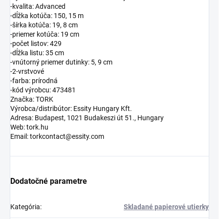
-kvalita: Advanced
-dĺžka kotúča: 150, 15 m
-šírka kotúča: 19, 8 cm
-priemer kotúča: 19 cm
-počet listov: 429
-dĺžka listu: 35 cm
-vnútorný priemer dutinky: 5, 9 cm
-2-vrstvové
-farba: prírodná
-kód výrobcu: 473481
Značka: TORK
Výrobca/distribútor: Essity Hungary Kft.
Adresa: Budapest, 1021 Budakeszi út 51., Hungary
Web: tork.hu
Email: torkcontact@essity.com
Dodatočné parametre
Kategória
:
Skladané papierové utierky