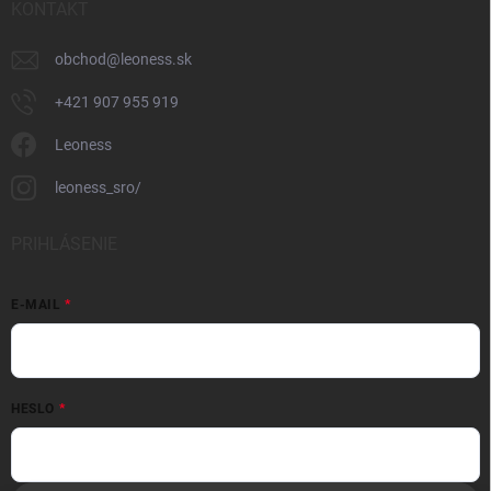
KONTAKT
obchod
@
leoness.sk
+421 907 955 919
Leoness
leoness_sro/
PRIHLÁSENIE
E-MAIL
HESLO