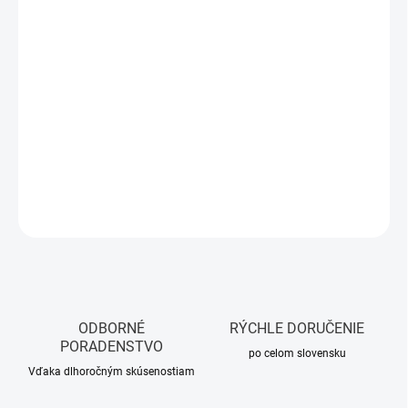
Jednotková
11,39 € / 1 ks
cena:
NA OBJEDNÁVKU
MOŽNOSTI
DORUČENIA
−
+
Pridať do košíka
DETAILNÉ INFORMÁCIE
OPÝTAŤ SA
STRÁŽIŤ
ODBORNÉ
RÝCHLE DORUČENIE
PORADENSTVO
po celom slovensku
Vďaka dlhoročným skúsenostiam