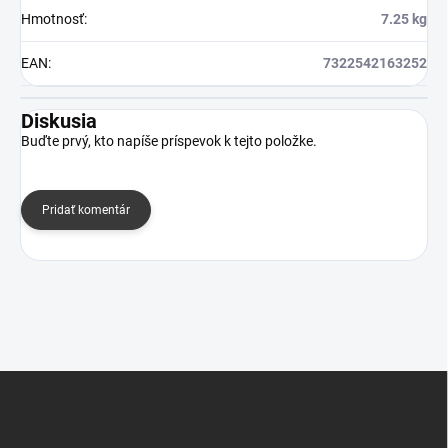
Hmotnosť
:
7.25 kg
EAN
:
7322542163252
Diskusia
Buďte prvý, kto napíše príspevok k tejto položke.
Pridať komentár
Z
á
p
ä