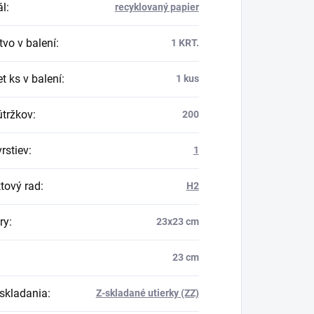
ál
:
recyklovaný papier
vo v balení
:
1 KRT.
t ks v balení
:
1 kus
útržkov
:
200
rstiev
:
1
tový rad
:
H2
ry
:
23x23 cm
23 cm
skladania
:
Z-skladané utierky (ZZ)