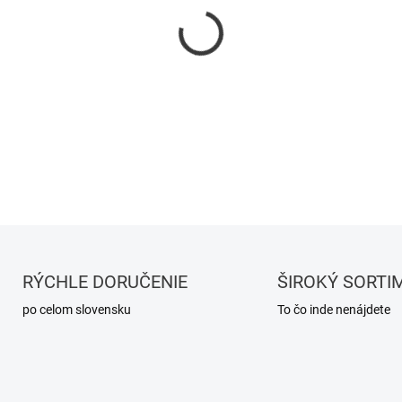
−
+
DETAILNÉ INFORMÁCIE
RÝCHLE DORUČENIE
ŠIROKÝ SORTI
po celom slovensku
To čo inde nenájdete