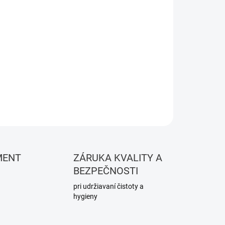
Pridať do košíka
OPÝTAŤ SA
STRÁŽIŤ
MENT
ZÁRUKA KVALITY A
BEZPEČNOSTI
pri udržiavaní čistoty a
hygieny