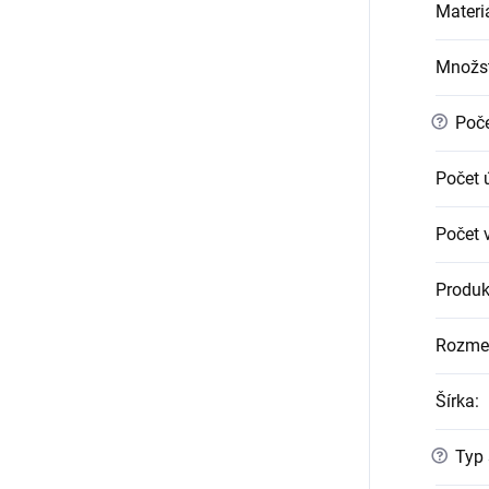
Materi
Množst
?
Poče
Počet 
Počet v
Produk
Rozme
Šírka
:
?
Typ 