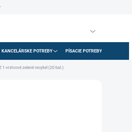
riadok
Na stiahnutie
Doprava a platby
Formulár na odstúpe
PRÁZDNY KOŠÍK
NÁKUPNÝ
KOŠÍK
KANCELÁRSKE POTREBY
PÍSACIE POTREBY
ŠKOLSK
 1-vrstvové zelené recykel (20 bal.)
€
/ KRT.
026
MOŽNOSTI DORUČENIA