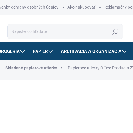
ienky ochrany osobných údajov
Ako nakupovať
Reklamačný po
Hľadať
DROGÉRIA
PAPIER
ARCHIVÁCIA A ORGANIZÁCIA
Skladané papierové utierky
Papierové utierky Office Products ZZ
ZNAČKA:
OFFICE PRODUCTS
31,49 €
25,19 
20,48 € bez DPH
Jednotková
SKLADOM
cena:
MÔŽEME DORUČIŤ DO:
10.8.2