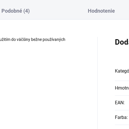
Podobné (4)
Hodnotenie
oužitím do väčšiny bežne používaných
Dod
Kategó
Hmotn
EAN
:
Farba
: