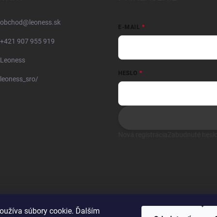
obchod
@
leoness.sk
E-MAIL
+421 907 955 919
Leoness
HESLO
leoness_sro/
Nová registrácia
Zabudnuté hesl
oužíva súbory cookie. Ďalším