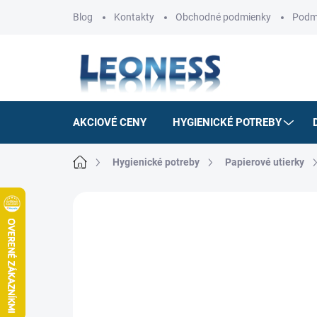
Prejsť
Blog
Kontakty
Obchodné podmienky
Podm
na
obsah
AKCIOVÉ CENY
HYGIENICKÉ POTREBY
Domov
Hygienické potreby
Papierové utierky
Neohodnotené
Podrobnosti hodnotenia