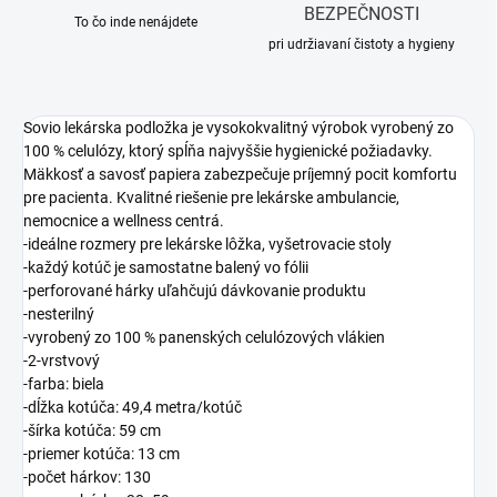
BEZPEČNOSTI
To čo inde nenájdete
pri udržiavaní čistoty a hygieny
Sovio lekárska podložka je vysokokvalitný výrobok vyrobený zo
100 % celulózy, ktorý spĺňa najvyššie hygienické požiadavky.
Mäkkosť a savosť papiera zabezpečuje príjemný pocit komfortu
pre pacienta. Kvalitné riešenie pre lekárske ambulancie,
nemocnice a wellness centrá.
-ideálne rozmery pre lekárske lôžka, vyšetrovacie stoly
-každý kotúč je samostatne balený vo fólii
-perforované hárky uľahčujú dávkovanie produktu
-nesterilný
-vyrobený zo 100 % panenských celulózových vlákien
-2-vrstvový
-farba: biela
-dĺžka kotúča: 49,4 metra/kotúč
-šírka kotúča: 59 cm
-priemer kotúča: 13 cm
-počet hárkov: 130