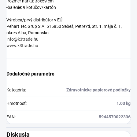
-rozmer hárku: 38x59 cm
-balenie: 9 kotúčov/kartón
Výrobca/prvý distribútor v EÚ:
Pehart Tec Grup S.A. 515850 Sebeš, Petre?ti, Str. 1. mája č. 1,
okres Alba, Rumunsko
info@k3trade.hu
www.k3trade.hu
Dodatočné parametre
Kategória
:
Zdravotnícke papierové podložky
Hmotnosť
:
1.03 kg
EAN
:
5944570022336
Diskusia