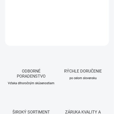
−
+
Pridať do košíka
DETAILNÉ INFORMÁCIE
OPÝTAŤ SA
STRÁŽIŤ
ODBORNÉ
RÝCHLE DORUČENIE
PORADENSTVO
po celom slovensku
Vďaka dlhoročným skúsenostiam
ŠIROKÝ SORTIMENT
ZÁRUKA KVALITY A