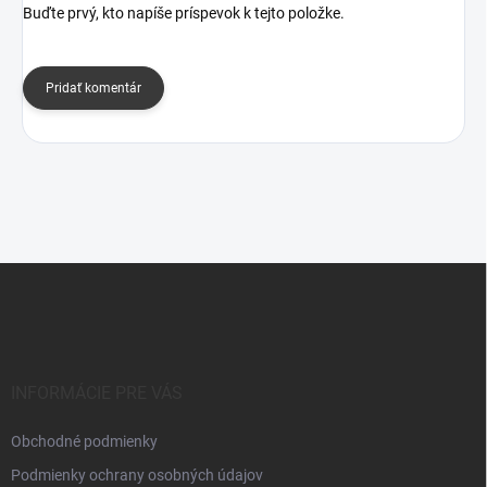
Buďte prvý, kto napíše príspevok k tejto položke.
Pridať komentár
Z
á
p
ä
t
i
INFORMÁCIE PRE VÁS
e
Obchodné podmienky
Podmienky ochrany osobných údajov