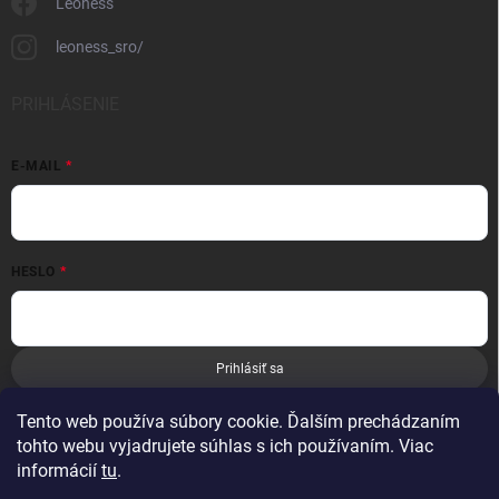
Leoness
leoness_sro/
PRIHLÁSENIE
E-MAIL
HESLO
Prihlásiť sa
Nová registrácia
Zabudnuté heslo
Tento web používa súbory cookie. Ďalším prechádzaním
tohto webu vyjadrujete súhlas s ich používaním. Viac
informácií
tu
.