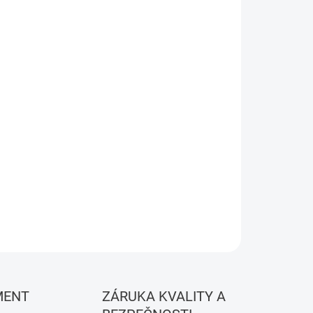
MOŽNOSTI DORUČENIA
Pridať do košíka
OPÝTAŤ SA
STRÁŽIŤ
MENT
ZÁRUKA KVALITY A