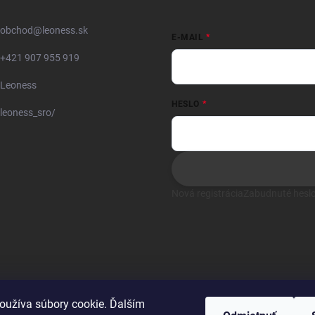
obchod
@
leoness.sk
E-MAIL
+421 907 955 919
Leoness
HESLO
leoness_sro/
Nová registrácia
Zabudnuté hesl
oužíva súbory cookie. Ďalším