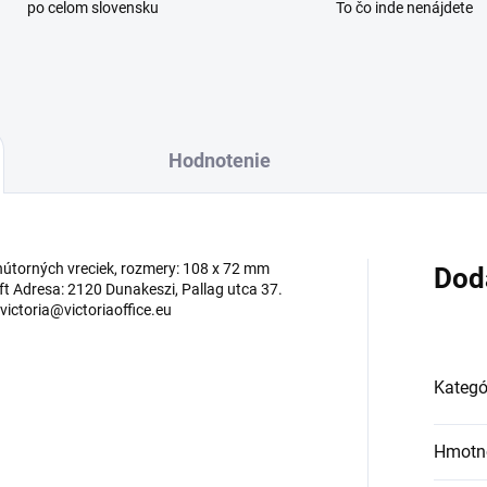
po celom slovensku
To čo inde nenájdete
Hodnotenie
vnútorných vreciek, rozmery: 108 x 72 mm
Dod
t Adresa: 2120 Dunakeszi, Pallag utca 37.
 victoria@victoriaoffice.eu
Kategó
Hmotn