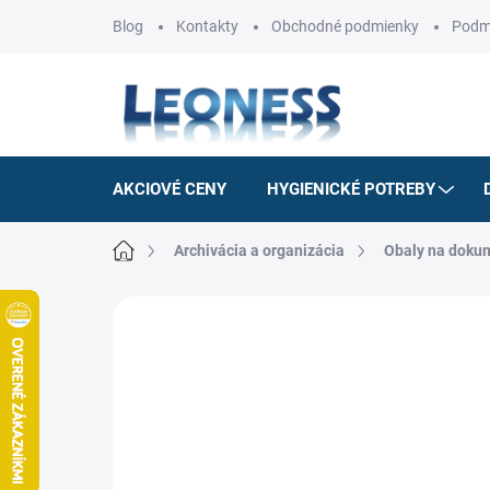
Prejsť
Blog
Kontakty
Obchodné podmienky
Podm
na
obsah
AKCIOVÉ CENY
HYGIENICKÉ POTREBY
Domov
Archivácia a organizácia
Obaly na doku
Neohodnotené
Podrobnosti hodnotenia