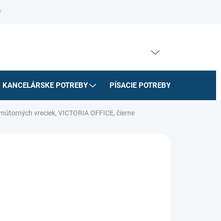
riadok
Na stiahnutie
Doprava a platby
Formulár na odstúpe
PRÁZDNY KOŠÍK
NÁKUPNÝ
KOŠÍK
KANCELÁRSKE POTREBY
PÍSACIE POTREBY
ŠKOLSK
vnútorných vreciek, VICTORIA OFFICE, čierne
026