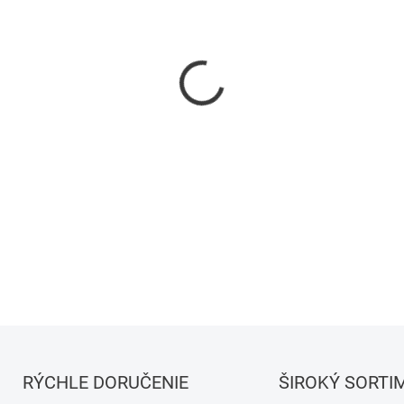
−
+
DETAILNÉ INFORMÁCIE
RÝCHLE DORUČENIE
ŠIROKÝ SORTI