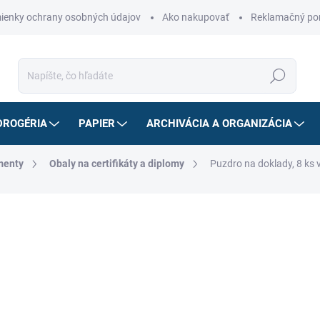
ienky ochrany osobných údajov
Ako nakupovať
Reklamačný po
Hľadať
DROGÉRIA
PAPIER
ARCHIVÁCIA A ORGANIZÁCIA
menty
Obaly na certifikáty a diplomy
Puzdro na doklady, 8 ks 
ZNAČKA:
VICTORIA OFFICE
3,04 €
/ ks
2,47 € bez DPH
Jednotková
3,04 € / 1 ks
cena:
SKLADOM
MÔŽEME DORUČIŤ DO:
10.8.2