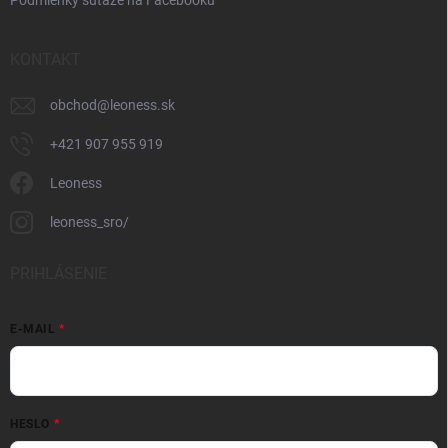
Podmienky súťaže na Facebooku
KONTAKT
obchod
@
leoness.sk
+421 907 955 919
Leoness
leoness_sro/
PRIHLÁSENIE
E-MAIL
HESLO