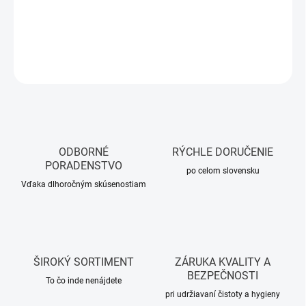
DETAILNÉ INFORMÁCIE
OPÝTAŤ SA
STRÁŽIŤ
ODBORNÉ
RÝCHLE DORUČENIE
PORADENSTVO
po celom slovensku
Vďaka dlhoročným skúsenostiam
ŠIROKÝ SORTIMENT
ZÁRUKA KVALITY A
BEZPEČNOSTI
To čo inde nenájdete
pri udržiavaní čistoty a hygieny