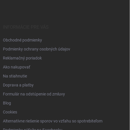
á
p
ä
t
i
INFORMÁCIE PRE VÁS
e
Obchodné podmienky
Podmienky ochrany osobných údajov
Reklamačný poriadok
Ako nakupovať
Na stiahnutie
Doprava a platby
Formulár na odstúpenie od zmluvy
Blog
Cookies
Alternatívne riešenie sporov vo vzťahu so spotrebiteľom