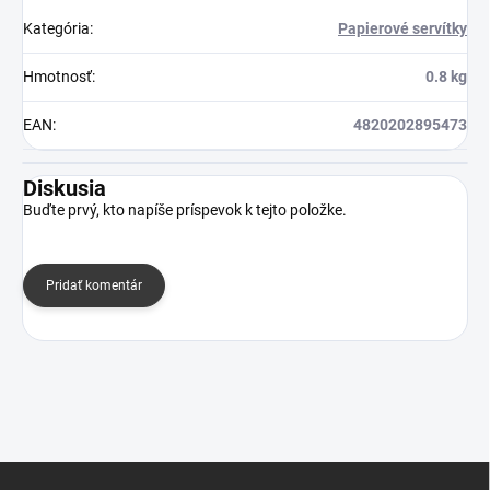
Kategória
:
Papierové servítky
Hmotnosť
:
0.8 kg
EAN
:
4820202895473
Diskusia
Buďte prvý, kto napíše príspevok k tejto položke.
Pridať komentár
Z