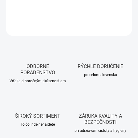
DETAILNÉ INFORMÁCIE
OPÝTAŤ SA
STRÁŽIŤ
ODBORNÉ
RÝCHLE DORUČENIE
PORADENSTVO
po celom slovensku
Vďaka dlhoročným skúsenostiam
ŠIROKÝ SORTIMENT
ZÁRUKA KVALITY A
BEZPEČNOSTI
To čo inde nenájdete
pri udržiavaní čistoty a hygieny