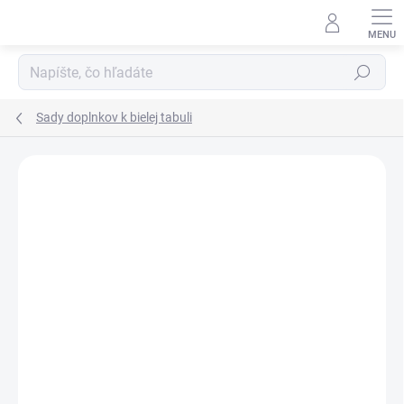
Prejsť
na
obsah
Hľadať
Sady doplnkov k bielej tabuli
Podrobnosti hodnotenia
Neohodnotené
ZNAČKA:
NOBO