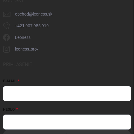
KONTAKT
obchod
@
leoness.sk
+421 907 955 919
Leoness
leoness_sro/
PRIHLÁSENIE
E-MAIL
HESLO