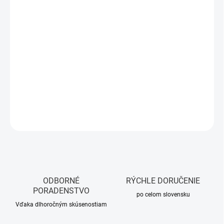
DORUČIŤ DO:
10.8.2026
MOŽNOSTI
DORUČENIA
−
+
Pridať do košíka
DETAILNÉ INFORMÁCIE
OPÝTAŤ SA
STRÁŽIŤ
ODBORNÉ
RÝCHLE DORUČENIE
PORADENSTVO
po celom slovensku
Vďaka dlhoročným skúsenostiam