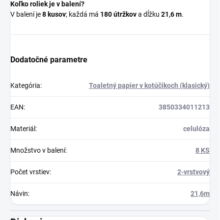
Koľko roliek je v balení?
V balení je
8 kusov
; každá má
180 útržkov
a dĺžku
21,6 m
.
Dodatočné parametre
Kategória
:
Toaletný papier v kotúčikoch (klasický)
EAN
:
3850334011213
Materiál
:
celulóza
Množstvo v balení
:
8 KS
Počet vrstiev
:
2-vrstvový
Návin
:
21,6m