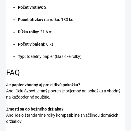
Počet vrstiev:
2
Počet útržkov na rolku:
180 ks
Dĺžka rolky:
21,6 m
Počet v balení:
8 ks
Typ:
toaletný papier (klasické rolky)
FAQ
Je papier vhodný aj pre citlivú pokožku?
Áno. Celulózový, jemný povrch je príjemný na pokožku a vhodný
na každodenné použitie.
Zmestí sa do bežného držiaka?
Áno, ide o štandardné rolky kompatibilné s väčšinou domácich
držiakov.