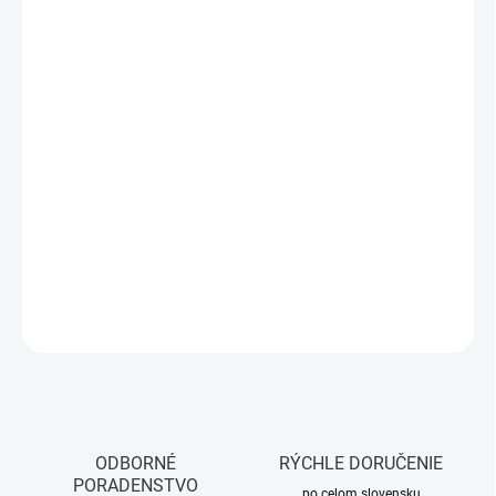
MOŽNOSTI
DORUČENIA
−
+
Pridať do košíka
Daisy je spoľahlivý 2-vrstvový toaletný papier zo
100% celulózy
.
Je príjemne mäkký, no zároveň pevný, s
180 útržkami
na rolku a
dĺžkou 21,6 m
. Praktické balenie
8 ks
pre domácnosti, kancelárie
aj prevádzky.
DETAILNÉ INFORMÁCIE
OPÝTAŤ SA
STRÁŽIŤ
ODBORNÉ
RÝCHLE DORUČENIE
PORADENSTVO
po celom slovensku