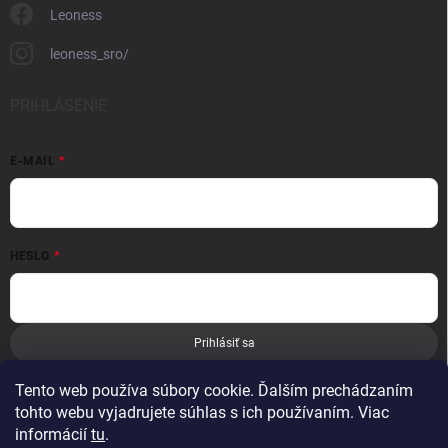
Leoness
leoness_sro/
PRIHLÁSENIE
E-MAIL
HESLO
Prihlásiť sa
Nová registrácia
Zabudnuté heslo
Tento web používa súbory cookie. Ďalším prechádzaním
tohto webu vyjadrujete súhlas s ich používaním. Viac
informácií
tu
.