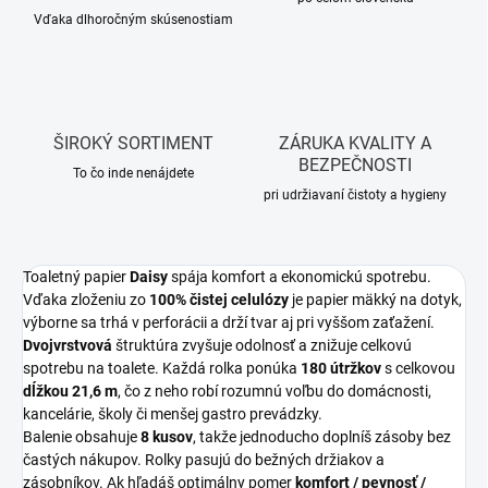
Vďaka dlhoročným skúsenostiam
ŠIROKÝ SORTIMENT
ZÁRUKA KVALITY A
BEZPEČNOSTI
To čo inde nenájdete
pri udržiavaní čistoty a hygieny
Toaletný papier
Daisy
spája komfort a ekonomickú spotrebu.
Vďaka zloženiu zo
100% čistej celulózy
je papier mäkký na dotyk,
výborne sa trhá v perforácii a drží tvar aj pri vyššom zaťažení.
Dvojvrstvová
štruktúra zvyšuje odolnosť a znižuje celkovú
spotrebu na toalete. Každá rolka ponúka
180 útržkov
s celkovou
dĺžkou 21,6 m
, čo z neho robí rozumnú voľbu do domácnosti,
kancelárie, školy či menšej gastro prevádzky.
Balenie obsahuje
8 kusov
, takže jednoducho doplníš zásoby bez
častých nákupov. Rolky pasujú do bežných držiakov a
zásobníkov. Ak hľadáš optimálny pomer
komfort / pevnosť /