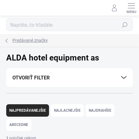
Prejsť
na
obsah
Hľadať
Predávané značky
ALDA hotel equipment as
OTVORIŤ FILTER
R
a
NAJPREDÁVANEJŠIE
NAJLACNEJŠIE
NAJDRAHŠIE
d
e
ABECEDNE
n
i
1
položiek celkom