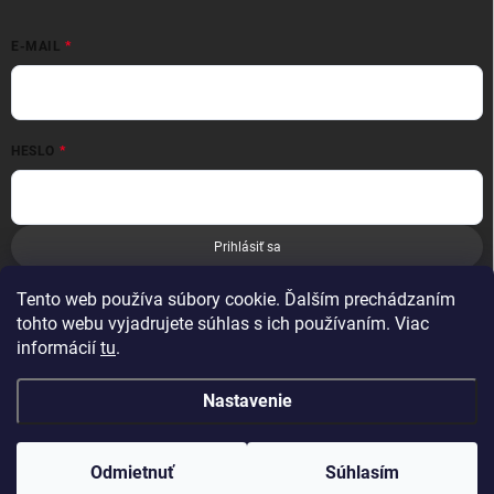
E-MAIL
HESLO
Prihlásiť sa
Nová registrácia
Zabudnuté heslo
Tento web používa súbory cookie. Ďalším prechádzaním
tohto webu vyjadrujete súhlas s ich používaním. Viac
informácií
tu
.
Nastavenie
Copyright 2026
Leoness
. Všetky práva vyhradené.
Odmietnuť
Súhlasím