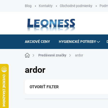
Prejsť
Blog
Kontakty
Obchodné podmienky
Podm
na
obsah
AKCIOVÉ CENY
HYGIENICKÉ POTREBY
Domov
Predávané značky
ardor
ardor
OTVORIŤ FILTER
R