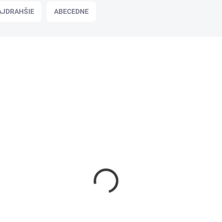
AJDRAHŠIE
ABECEDNE
HY610064
SKLADOM
Osviežovač Ardor Gel Crystals 150 g
- Pina Colada