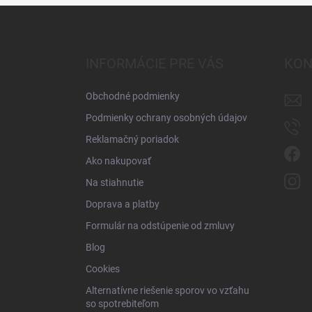
Z
á
p
ä
INFORMÁCIE PRE VÁS
KON
t
i
Obchodné podmienky
e
Podmienky ochrany osobných údajov
Reklamačný poriadok
Ako nakupovať
Na stiahnutie
Doprava a platby
Formulár na odstúpenie od zmluvy
Blog
Cookies
Alternatívne riešenie sporov vo vzťahu
so spotrebiteľom