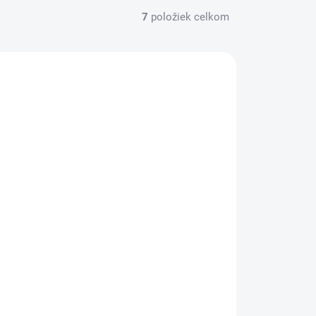
7
položiek celkom
HY274155
SKLADOM
Ariel prací gél 100PD Color
31,49 €
/ KS