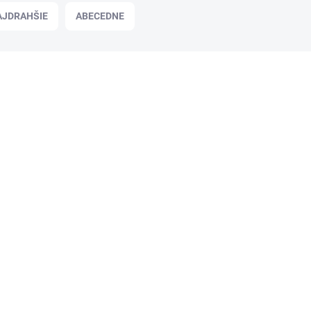
AJDRAHŠIE
ABECEDNE
HY682105
NA OBJEDNÁVKU
Ariel prací prášok (45PD) Mountain
Spring