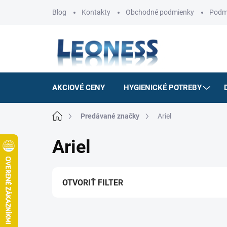
Prejsť
Blog
Kontakty
Obchodné podmienky
Podm
na
obsah
AKCIOVÉ CENY
HYGIENICKÉ POTREBY
Domov
Predávané značky
Ariel
Ariel
OTVORIŤ FILTER
R