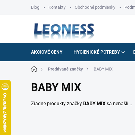
Prejsť
Blog
Kontakty
Obchodné podmienky
Podm
na
obsah
AKCIOVÉ CENY
HYGIENICKÉ POTREBY
Domov
Predávané značky
BABY MIX
BABY MIX
Žiadne produkty značky
BABY MIX
sa nenašli...