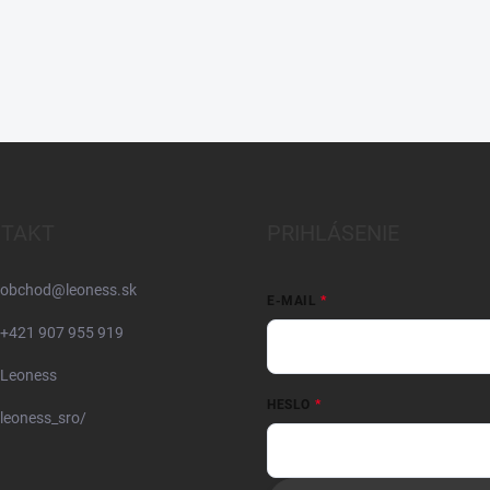
TAKT
PRIHLÁSENIE
obchod
@
leoness.sk
E-MAIL
+421 907 955 919
Leoness
HESLO
leoness_sro/