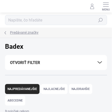
Prejsť
na
obsah
Hľadať
Predávané značky
Badex
OTVORIŤ FILTER
R
a
NAJPREDÁVANEJŠIE
NAJLACNEJŠIE
NAJDRAHŠIE
d
e
ABECEDNE
n
i
3
položiek celkom