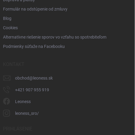
Formulár na odstúpenie od zmluvy
Blog
Cookies
Alternatívne riešenie sporov vo vzťahu so spotrebiteľom
Podmienky súťaže na Facebooku
KONTAKT
obchod
@
leoness.sk
+421 907 955 919
Leoness
leoness_sro/
PRIHLÁSENIE