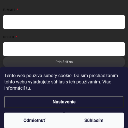
E-MAIL
HESLO
Prihlásiť sa
Nová registrácia
Zabudnuté heslo
Tento web používa súbory cookie. Ďalším prechádzaním
tohto webu vyjadrujete súhlas s ich používaním. Viac
informácií
tu
.
Nastavenie
Copyright 2026
Leoness
. Všetky práva vyhradené.
Odmietnuť
Súhlasím
Vytvoril Shoptet