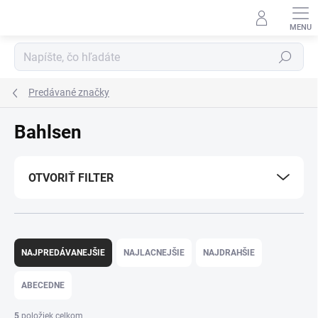
Prejsť
na
obsah
Hľadať
Predávané značky
Bahlsen
OTVORIŤ FILTER
R
a
NAJPREDÁVANEJŠIE
NAJLACNEJŠIE
NAJDRAHŠIE
d
e
ABECEDNE
n
i
5
položiek celkom