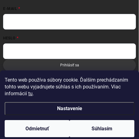
E-MAIL
HESLO
Prihlásiť sa
Nová registrácia
Zabudnuté heslo
Tento web používa súbory cookie. Ďalším prechádzaním
tohto webu vyjadrujete súhlas s ich používaním. Viac
informácií
tu
.
Nastavenie
Copyright 2026
Leoness
. Všetky práva vyhradené.
Odmietnuť
Súhlasím
Vytvoril Shoptet