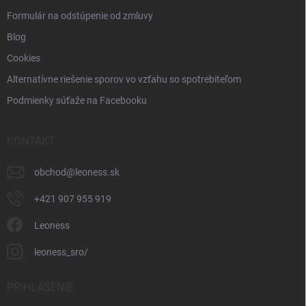
Formulár na odstúpenie od zmluvy
Blog
Cookies
Alternatívne riešenie sporov vo vzťahu so spotrebiteľom
Podmienky súťaže na Facebooku
KONTAKT
obchod
@
leoness.sk
+421 907 955 919
Leoness
leoness_sro/
PRIHLÁSENIE