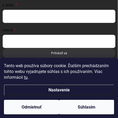
E-MAIL
HESLO
Prihlásiť sa
Nová registrácia
Zabudnuté heslo
Tento web používa súbory cookie. Ďalším prechádzaním
tohto webu vyjadrujete súhlas s ich používaním. Viac
informácií
tu
.
Nastavenie
Copyright 2026
Leoness
. Všetky práva vyhradené.
Odmietnuť
Súhlasím
Vytvoril Shoptet