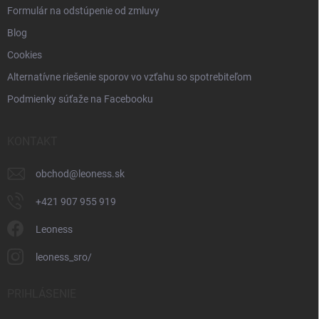
Formulár na odstúpenie od zmluvy
Blog
Cookies
Alternatívne riešenie sporov vo vzťahu so spotrebiteľom
Podmienky súťaže na Facebooku
KONTAKT
obchod
@
leoness.sk
+421 907 955 919
Leoness
leoness_sro/
PRIHLÁSENIE