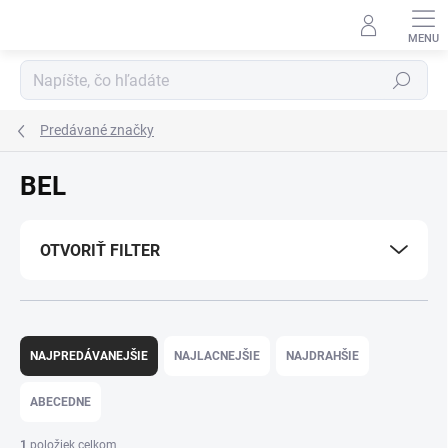
Prejsť
na
obsah
Hľadať
Predávané značky
BEL
OTVORIŤ FILTER
R
a
NAJPREDÁVANEJŠIE
NAJLACNEJŠIE
NAJDRAHŠIE
d
e
ABECEDNE
n
i
1
položiek celkom