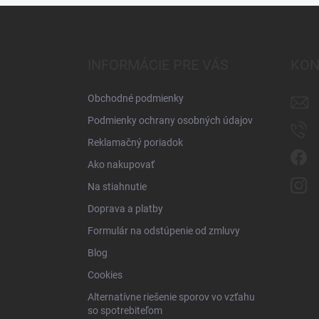
Z
á
p
ä
INFORMÁCIE PRE VÁS
KON
t
i
Obchodné podmienky
e
Podmienky ochrany osobných údajov
Reklamačný poriadok
Ako nakupovať
Na stiahnutie
Doprava a platby
Formulár na odstúpenie od zmluvy
Blog
Cookies
Alternatívne riešenie sporov vo vzťahu
so spotrebiteľom