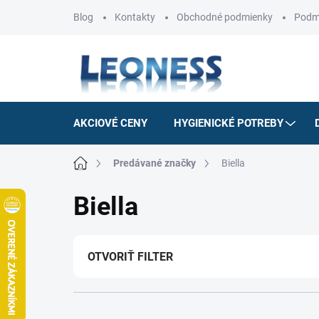
Prejsť
Blog
Kontakty
Obchodné podmienky
Podm
na
obsah
AKCIOVÉ CENY
HYGIENICKÉ POTREBY
Domov
Predávané značky
Biella
Biella
OTVORIŤ FILTER
R