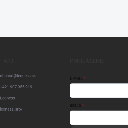
TAKT
PRIHLÁSENIE
obchod
@
leoness.sk
E-MAIL
+421 907 955 919
Leoness
HESLO
leoness_sro/