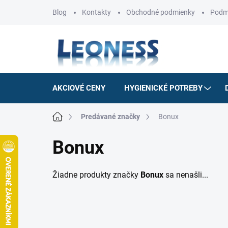
Prejsť
Blog
Kontakty
Obchodné podmienky
Podm
na
obsah
AKCIOVÉ CENY
HYGIENICKÉ POTREBY
Domov
Predávané značky
Bonux
Bonux
Žiadne produkty značky
Bonux
sa nenašli...