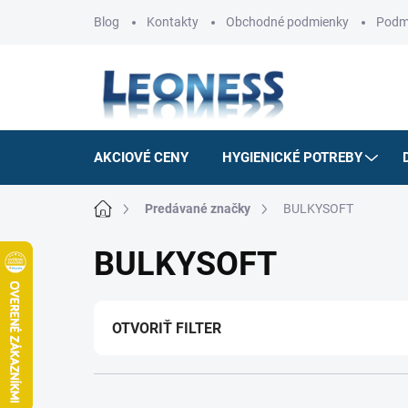
Prejsť
Blog
Kontakty
Obchodné podmienky
Podm
na
obsah
AKCIOVÉ CENY
HYGIENICKÉ POTREBY
Domov
Predávané značky
BULKYSOFT
BULKYSOFT
OTVORIŤ FILTER
R