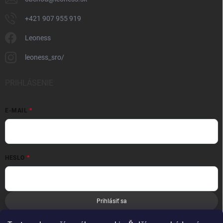
+421 907 955 919
Leoness
leoness_sro/
PRIHLÁSENIE
E-MAIL
HESLO
Prihlásiť sa
Nová registrácia
Zabudnuté heslo