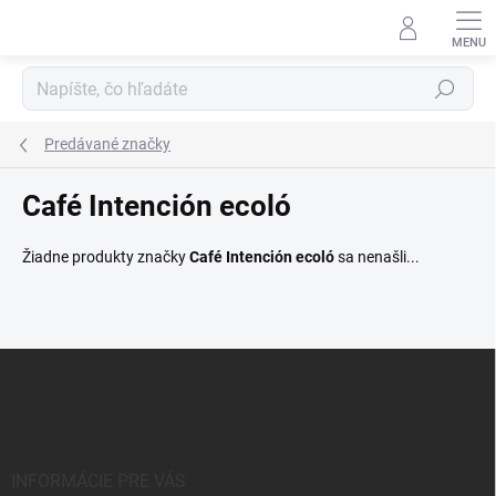
Prejsť
na
obsah
Hľadať
Predávané značky
Café Intención ecoló
Žiadne produkty značky
Café Intención ecoló
sa nenašli...
Z
á
p
ä
t
i
INFORMÁCIE PRE VÁS