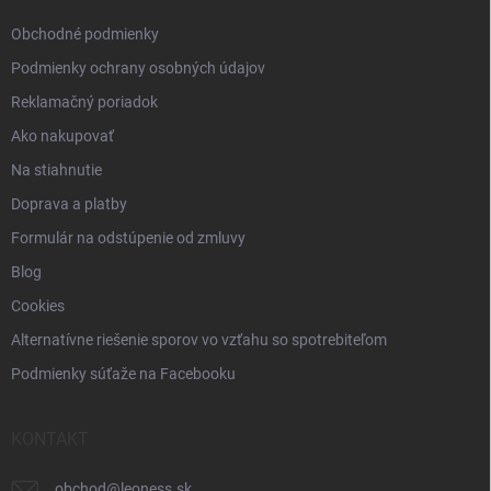
e
Obchodné podmienky
Podmienky ochrany osobných údajov
Reklamačný poriadok
Ako nakupovať
Na stiahnutie
Doprava a platby
Formulár na odstúpenie od zmluvy
Blog
Cookies
Alternatívne riešenie sporov vo vzťahu so spotrebiteľom
Podmienky súťaže na Facebooku
KONTAKT
obchod
@
leoness.sk