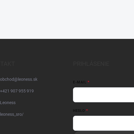
TAKT
PRIHLÁSENIE
obchod
@
leoness.sk
E-MAIL
+421 907 955 919
Leoness
HESLO
leoness_sro/