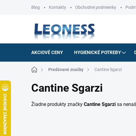
Prejsť
Blog
Kontakty
Obchodné podmienky
Podm
na
obsah
AKCIOVÉ CENY
HYGIENICKÉ POTREBY
Domov
Predávané značky
Cantine Sgarzi
Cantine Sgarzi
Žiadne produkty značky
Cantine Sgarzi
sa nenašl