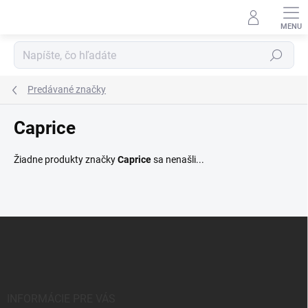
Prejsť
na
obsah
Hľadať
Predávané značky
Caprice
Žiadne produkty značky
Caprice
sa nenašli...
Z
á
p
ä
t
i
INFORMÁCIE PRE VÁS