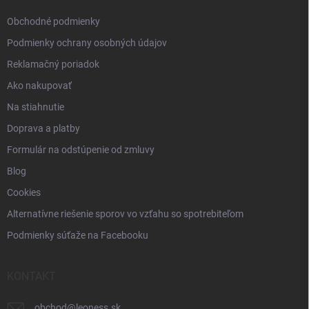
e
Obchodné podmienky
Podmienky ochrany osobných údajov
Reklamačný poriadok
Ako nakupovať
Na stiahnutie
Doprava a platby
Formulár na odstúpenie od zmluvy
Blog
Cookies
Alternatívne riešenie sporov vo vzťahu so spotrebiteľom
Podmienky súťaže na Facebooku
KONTAKT
obchod
@
leoness.sk