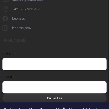
+421 907 955 919
Leoness
leoness_sro/
PRIHLÁSENIE
E-MAIL
HESLO
Prihlásiť sa
Nová registrácia
Zabudnuté heslo