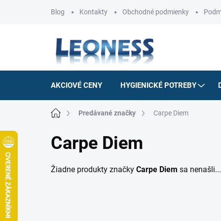
Prejsť
Blog
Kontakty
Obchodné podmienky
Podm
na
obsah
AKCIOVÉ CENY
HYGIENICKÉ POTREBY
Domov
Predávané značky
Carpe Diem
Carpe Diem
Žiadne produkty značky
Carpe Diem
sa nenašli...