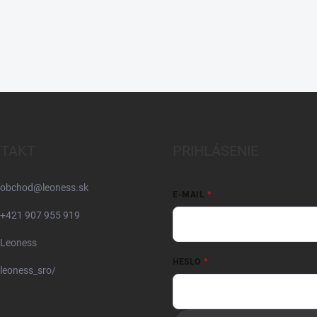
TAKT
PRIHLÁSENIE
obchod
@
leoness.sk
E-MAIL
+421 907 955 919
Leoness
HESLO
leoness_sro/