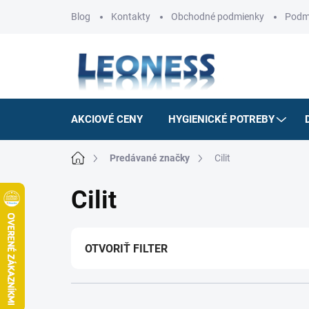
Prejsť
Blog
Kontakty
Obchodné podmienky
Podm
na
obsah
AKCIOVÉ CENY
HYGIENICKÉ POTREBY
Domov
Predávané značky
Cilit
Cilit
OTVORIŤ FILTER
R