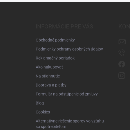
Z
á
p
ä
INFORMÁCIE PRE VÁS
KON
t
i
Obchodné podmienky
e
Podmienky ochrany osobných údajov
Reklamačný poriadok
Ako nakupovať
Na stiahnutie
Doprava a platby
Formulár na odstúpenie od zmluvy
Blog
Cookies
Alternatívne riešenie sporov vo vzťahu
so spotrebiteľom