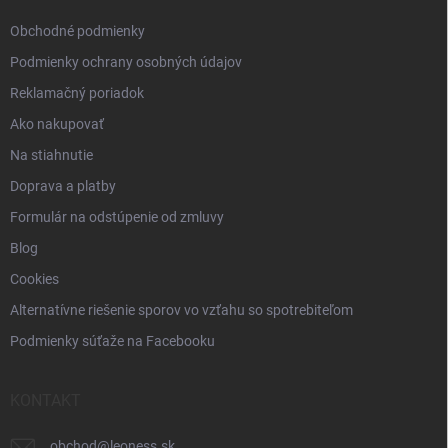
e
Obchodné podmienky
Podmienky ochrany osobných údajov
Reklamačný poriadok
Ako nakupovať
Na stiahnutie
Doprava a platby
Formulár na odstúpenie od zmluvy
Blog
Cookies
Alternatívne riešenie sporov vo vzťahu so spotrebiteľom
Podmienky súťaže na Facebooku
KONTAKT
obchod
@
leoness.sk