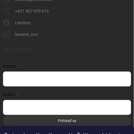
+421 907 955 919
Leoness
leoness_sro/
PRIHLÁSENIE
E-MAIL
HESLO
Prihlásiť sa
Nová registrácia
Zabudnuté heslo