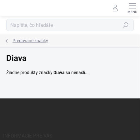
Prejsť
na
obsah
Hľadať
Predávané značky
Diava
Žiadne produkty značky
Diava
sa nenašli...
Z
á
p
ä
t
i
INFORMÁCIE PRE VÁS