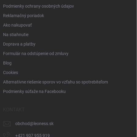
v
Podmienky ochrany osobných údajov
ý
p
Reklamačný poriadok
i
Ako nakupovať
s
u
Na stiahnutie
Doprava a platby
Formulár na odstúpenie od zmluvy
Blog
Cookies
Alternatívne riešenie sporov vo vzťahu so spotrebiteľom
Podmienky súťaže na Facebooku
KONTAKT
obchod
@
leoness.sk
+421 907 955 919