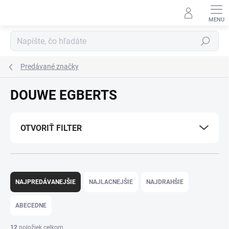
Prejsť
na
obsah
Hľadať
Predávané značky
DOUWE EGBERTS
OTVORIŤ FILTER
R
a
NAJPREDÁVANEJŠIE
NAJLACNEJŠIE
NAJDRAHŠIE
d
e
ABECEDNE
n
i
12
položiek celkom