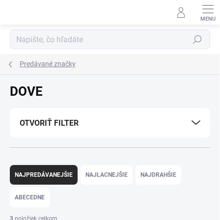
Prejsť
na
obsah
Hľadať
Predávané značky
DOVE
OTVORIŤ FILTER
R
a
NAJPREDÁVANEJŠIE
NAJLACNEJŠIE
NAJDRAHŠIE
d
e
ABECEDNE
n
i
3
položiek celkom