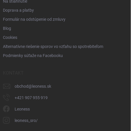
Na stiahnutie
Doprava a platby
Formulár na odstúpenie od zmluvy
Blog
Cookies
Alternatívne riešenie sporov vo vzťahu so spotrebiteľom
Podmienky súťaže na Facebooku
KONTAKT
obchod
@
leoness.sk
+421 907 955 919
Leoness
leoness_sro/