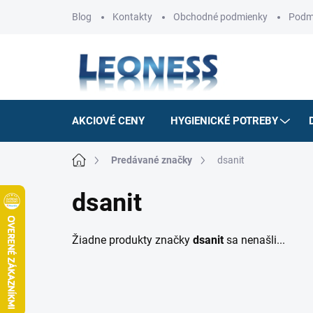
Prejsť
Blog
Kontakty
Obchodné podmienky
Podm
na
obsah
AKCIOVÉ CENY
HYGIENICKÉ POTREBY
Domov
Predávané značky
dsanit
dsanit
Žiadne produkty značky
dsanit
sa nenašli...