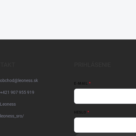
TAKT
PRIHLÁSENIE
obchod
@
leoness.sk
E-MAIL
+421 907 955 919
Leoness
HESLO
leoness_sro/