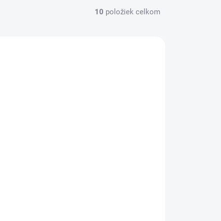
10
položiek celkom
TFCE582108
SKLADOM
Roller, 0,7 mm, zmazateľný,
EBERHARD FABER "Myš", modrá