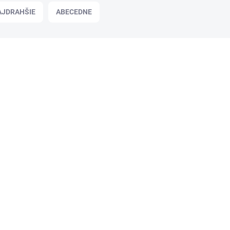
AJDRAHŠIE
ABECEDNE
TFCE582109
SKLADOM
Roller, 0,7 mm, zmazateľný,
EBERHARD FABER "Leňochod",