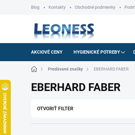
Prejsť
Blog
Kontakty
Obchodné podmienky
Podm
na
obsah
AKCIOVÉ CENY
HYGIENICKÉ POTREBY
Domov
Predávané značky
EBERHARD FABER
EBERHARD FABER
OTVORIŤ FILTER
R