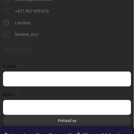
+421 907 955 919
Leoness
leoness_sro/
PRIHLÁSENIE
E-MAIL
HESLO
Prihlásiť sa
Nová registrácia
Zabudnuté heslo