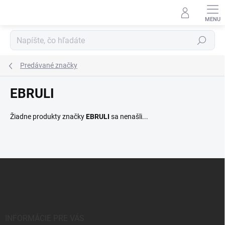
Prejsť
na
obsah
Hľadať
Predávané značky
EBRULI
Žiadne produkty značky
EBRULI
sa nenašli...
Z
á
p
ä
t
i
INFORMÁCIE PRE VÁS