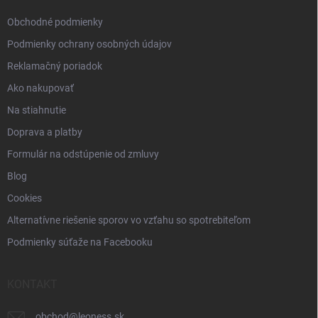
e
Obchodné podmienky
Podmienky ochrany osobných údajov
Reklamačný poriadok
Ako nakupovať
Na stiahnutie
Doprava a platby
Formulár na odstúpenie od zmluvy
Blog
Cookies
Alternatívne riešenie sporov vo vzťahu so spotrebiteľom
Podmienky súťaže na Facebooku
KONTAKT
obchod
@
leoness.sk