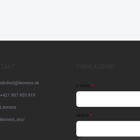
TAKT
PRIHLÁSENIE
obchod
@
leoness.sk
E-MAIL
+421 907 955 919
Leoness
HESLO
leoness_sro/