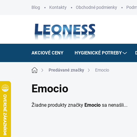
Prejsť
Blog
Kontakty
Obchodné podmienky
Podm
na
obsah
AKCIOVÉ CENY
HYGIENICKÉ POTREBY
Domov
Predávané značky
Emocio
Emocio
Žiadne produkty značky
Emocio
sa nenašli...