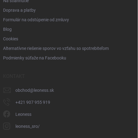
Na stiahnutie
Doprava a platby
Formulár na odstúpenie od zmluvy
Blog
Cookies
Alternatívne riešenie sporov vo vzťahu so spotrebiteľom
Podmienky súťaže na Facebooku
KONTAKT
obchod
@
leoness.sk
+421 907 955 919
Leoness
leoness_sro/