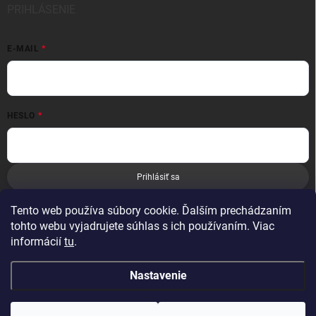
PRIHLÁSENIE
E-MAIL
HESLO
Prihlásiť sa
Nová registrácia
Zabudnuté heslo
Tento web používa súbory cookie. Ďalším prechádzaním
tohto webu vyjadrujete súhlas s ich používaním. Viac
informácií
tu
.
Nastavenie
Copyright 2026
Leoness
. Všetky práva vyhradené.