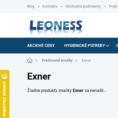
Prejsť
Blog
Kontakty
Obchodné podmienky
Podm
na
obsah
AKCIOVÉ CENY
HYGIENICKÉ POTREBY
Domov
Predávané značky
Exner
Exner
Žiadne produkty značky
Exner
sa nenašli...