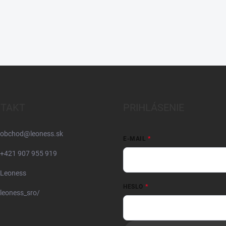
TAKT
PRIHLÁSENIE
obchod
@
leoness.sk
E-MAIL
+421 907 955 919
Leoness
HESLO
leoness_sro/