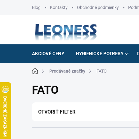
Prejsť
Blog
Kontakty
Obchodné podmienky
Podm
na
obsah
AKCIOVÉ CENY
HYGIENICKÉ POTREBY
Domov
Predávané značky
FATO
FATO
OTVORIŤ FILTER
R