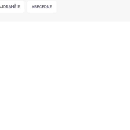
AJDRAHŠIE
ABECEDNE
KHH932
SKLADOM
Servítky, 1/4 ohyb, 33x33 cm, FATO
"Smart Table", zlatá