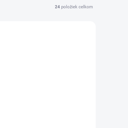
24
položiek celkom
KHH931
SKLADOM
Servítky, 1/4 ohyb, 33x33 cm, FATO
"Smart Table", strieborná