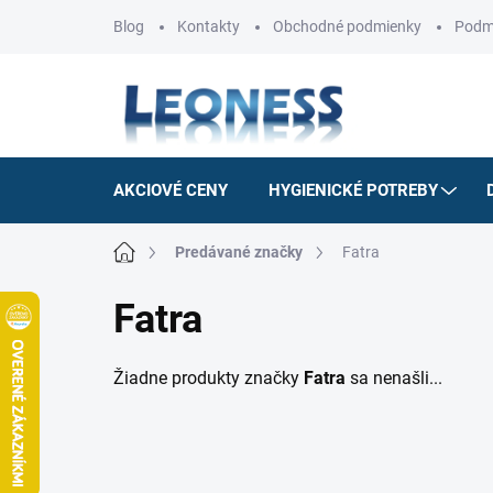
Prejsť
Blog
Kontakty
Obchodné podmienky
Podm
na
obsah
AKCIOVÉ CENY
HYGIENICKÉ POTREBY
Domov
Predávané značky
Fatra
Fatra
Žiadne produkty značky
Fatra
sa nenašli...