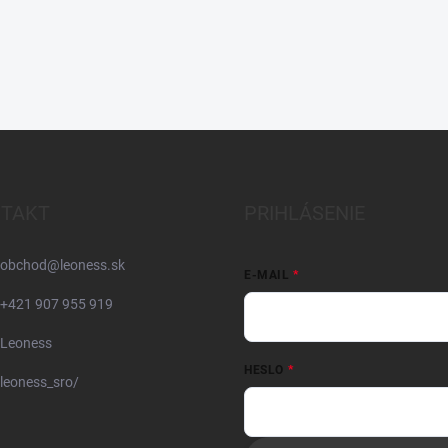
TAKT
PRIHLÁSENIE
obchod
@
leoness.sk
E-MAIL
+421 907 955 919
Leoness
HESLO
leoness_sro/