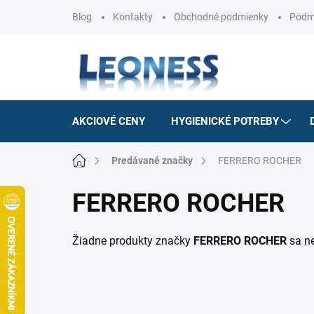
Prejsť
Blog
Kontakty
Obchodné podmienky
Podm
na
obsah
AKCIOVÉ CENY
HYGIENICKÉ POTREBY
Domov
Predávané značky
FERRERO ROCHER
FERRERO ROCHER
Žiadne produkty značky
FERRERO ROCHER
sa ne