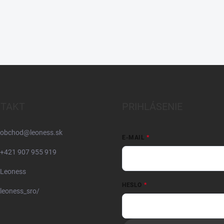
TAKT
PRIHLÁSENIE
obchod
@
leoness.sk
E-MAIL
+421 907 955 919
Leoness
HESLO
leoness_sro/