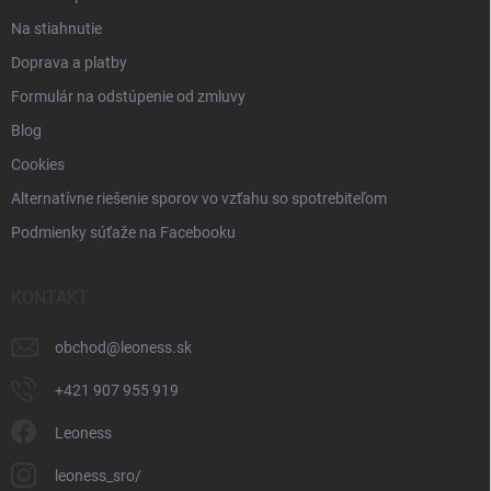
u
Na stiahnutie
Doprava a platby
Formulár na odstúpenie od zmluvy
Blog
Cookies
Alternatívne riešenie sporov vo vzťahu so spotrebiteľom
Podmienky súťaže na Facebooku
KONTAKT
obchod
@
leoness.sk
+421 907 955 919
Leoness
leoness_sro/