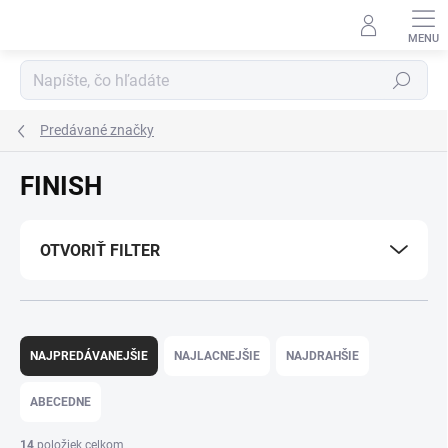
Prejsť
na
obsah
Hľadať
Predávané značky
FINISH
OTVORIŤ FILTER
R
a
NAJPREDÁVANEJŠIE
NAJLACNEJŠIE
NAJDRAHŠIE
d
e
ABECEDNE
n
i
14
položiek celkom