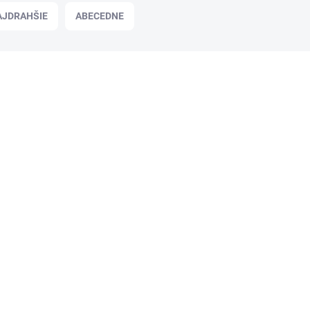
AJDRAHŠIE
ABECEDNE
HY776020
SKLADOM
Fixinela Plus Green idea čistiaci
prostiedok na toalety 500 ml