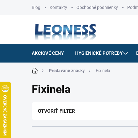
Prejsť
Blog
Kontakty
Obchodné podmienky
Podm
na
obsah
AKCIOVÉ CENY
HYGIENICKÉ POTREBY
Domov
Predávané značky
Fixinela
Fixinela
OTVORIŤ FILTER
R