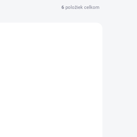
6
položiek celkom
HY776022
SKLADOM
Fixinela WC tekutý čistič 500 ml
(ružová)