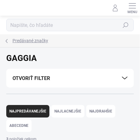
Prejsť
na
obsah
Hľadať
Predávané značky
GAGGIA
OTVORIŤ FILTER
R
a
NAJPREDÁVANEJŠIE
NAJLACNEJŠIE
NAJDRAHŠIE
d
e
ABECEDNE
n
i
3
položiek celkom