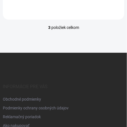
3
položiek celkom
O
v
l
á
d
Z
a
á
c
p
i
e
ä
p
t
r
i
INFORMÁCIE PRE VÁS
v
e
k
Obchodné podmienky
y
v
Podmienky ochrany osobných údajov
ý
p
Reklamačný poriadok
i
Ako nakupovať
s