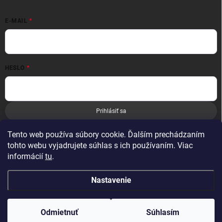
E-MAIL
HESLO
Prihlásiť sa
Nová registrácia
Zabudnuté heslo
Tento web používa súbory cookie. Ďalším prechádzaním
tohto webu vyjadrujete súhlas s ich používaním. Viac
informácií
tu
.
Nastavenie
Copyright 2026
Leoness
. Všetky práva vyhradené.
Odmietnuť
Súhlasím