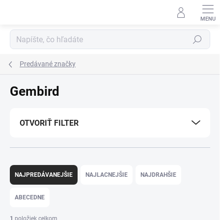
Prejsť
na
obsah
Hľadať
Predávané značky
Gembird
OTVORIŤ FILTER
R
a
NAJPREDÁVANEJŠIE
NAJLACNEJŠIE
NAJDRAHŠIE
d
e
ABECEDNE
n
i
1
položiek celkom