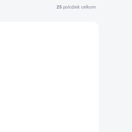
25
položiek celkom
EX740
SKLADOM
GO! AIR FRESHENER ROSE a
MAGNOLIA osviežovač vzduchu 1l s