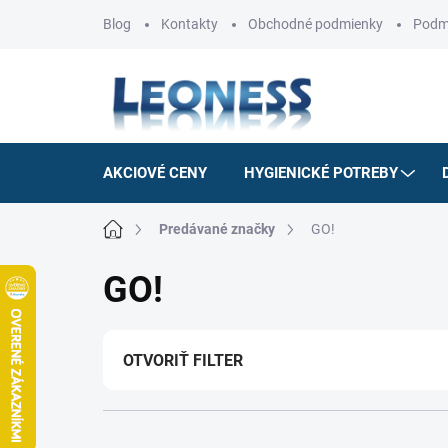
Prejsť
Blog
Kontakty
Obchodné podmienky
Podm
na
obsah
AKCIOVÉ CENY
HYGIENICKÉ POTREBY
Domov
Predávané značky
GO!
GO!
OTVORIŤ FILTER
R