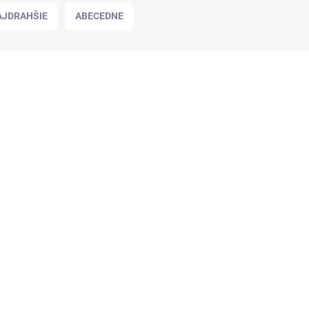
AJDRAHŠIE
ABECEDNE
EX702
SKLADOM
GO! Balzam na riad 5l
9,94 €
/ ks